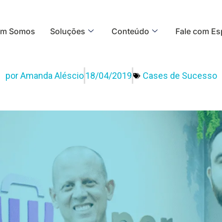
m Somos
Soluções
Conteúdo
Fale com Esp
por
Amanda Aléscio
18/04/2019
Cases de Sucesso