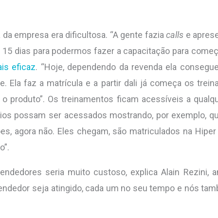
 da empresa era dificultosa. “A gente fazia
calls
e apres
15 dias para podermos fazer a capacitação para começar
is eficaz
. “Hoje, dependendo da revenda ela consegu
e. Ela faz a matrícula e a partir dali já começa os trei
r o produto”. Os treinamentos ficam acessíveis a qualq
tórios possam ser acessados mostrando, por exemplo, q
es, agora não. Eles chegam, são matriculados na Hiper 
o”.
ndedores seria muito custoso, explica Alain Rezini, a
endedor seja atingido, cada um no seu tempo e nós ta