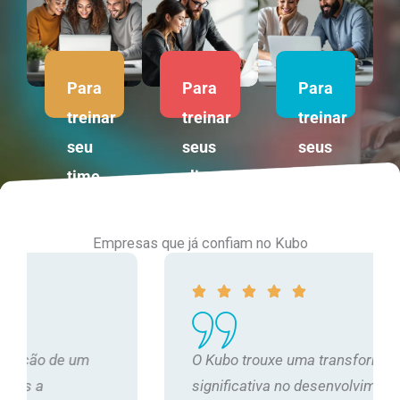
Para
Para
Para
treinar
treinar
treinar
seu
seus
seus
time
clientes
parceiros
Empresas que já confiam no Kubo
O Kubo trouxe uma transformação
significativa no desenvolvimento e