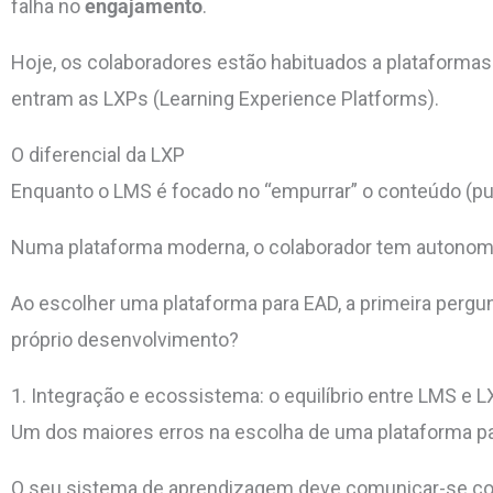
falha no
engajamento
.
Hoje, os colaboradores estão habituados a plataformas 
entram as LXPs (Learning Experience Platforms).
O diferencial da LXP
Enquanto o LMS é focado no
“empurrar”
o conteúdo (pu
Numa plataforma moderna, o colaborador tem autonomia
Ao escolher uma plataforma para EAD, a primeira pergu
próprio desenvolvimento?
1. Integração e ecossistema: o equilíbrio entre LMS e 
Um dos maio
res erros na escolha de uma plataforma pa
O seu sistema de aprendizagem deve comunicar-se com 