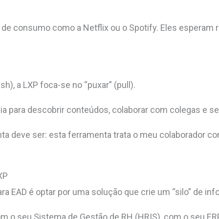
de consumo como a Netflix ou o Spotify. Eles esperam re
sh), a LXP foca-se no
“puxar”
(pull).
 para descobrir conteúdos, colaborar com colegas e seg
nta deve ser: esta ferramenta trata o meu colaborador 
LXP
ra EAD é optar por uma solução que crie um “silo” de in
o seu Sistema de Gestão de RH (HRIS), com o seu ERP e