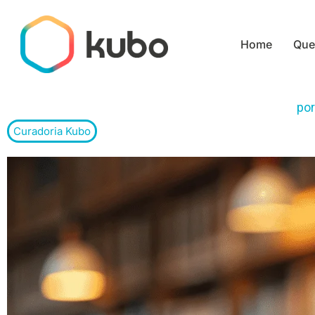
Ir
para
Home
Que
o
conteúdo
po
Curadoria Kubo