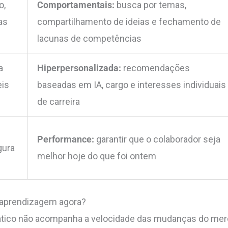
o,
Comportamentais:
busca por temas,
as
compartilhamento de ideias e fechamento de
lacunas de competências
a
Hiperpersonalizada:
recomendações
eis
baseadas em IA, cargo e interesses individuais
de carreira
Performance:
garantir que o colaborador seja
gura
melhor hoje do que foi ontem
e aprendizagem agora?
ático não acompanha a velocidade das mudanças do merc