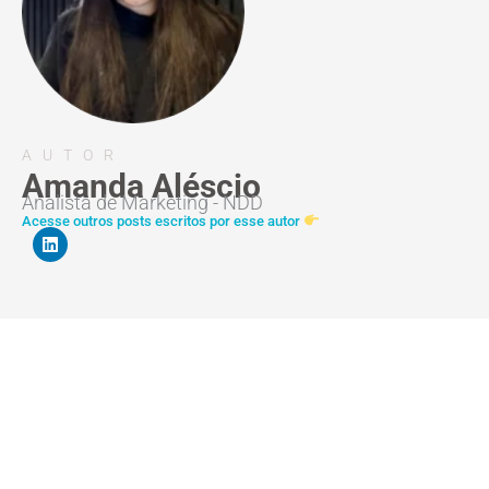
AUTOR
Amanda Aléscio
Analista de Marketing - NDD
Acesse outros posts escritos por esse autor
L
i
n
k
e
d
i
n